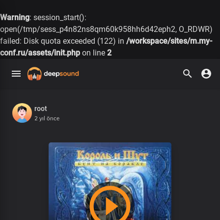
Warning
: session_start():
open(/tmp/sess_p4n82ns8qm60k958hh6d42eph2, O_RDWR)
failed: Disk quota exceeded (122) in
/workspace/sites/m.my-
conf.ru/assets/init.php
on line
2
root
2 yıl önce