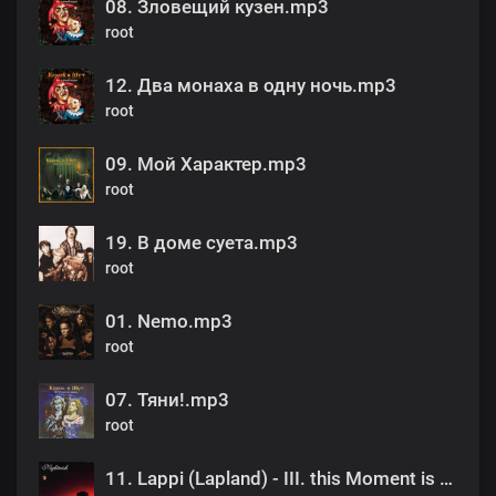
08. Зловещий кузен.mp3
root
12. Два монаха в одну ночь.mp3
root
09. Мой Характер.mp3
root
19. В доме суета.mp3
root
01. Nemo.mp3
root
07. Тяни!.mp3
root
11. Lappi (Lapland) - III. this Moment is Eternity.mp3