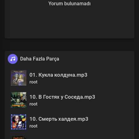
Yorum bulunamadı
Daha Fazla Parça
01. Кукла колдуна.mp3
root
10. В Гостях у Соседа.mp3
root
10. Смерть халдея.mp3
root