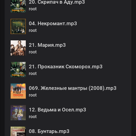
20. Скрипач в Аду.mp3
root
04. Некромант.mp3
root
21. Мария.mp3
root
21. Проказник Скоморох.mp3
root
069. Железные мантры (2008).mp3
root
12. Ведьма и Осел.mp3
root
08. Бунтарь.mp3