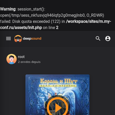
Warning
: session_start():
open(/tmp/sess_nkfusvjq946lqfp2g0megjlnb0, O_RDWR)
failed: Disk quota exceeded (122) in
/workspace/sites/m.my-
conf.ru/assets/init.php
on line
2
root
2 années depuis