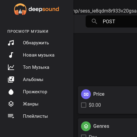
Warning
: session_start(): open(/tmp/sess_ie8qdm8r933v20gsa
ПРОСМОТР МУЗЫКИ
Обнаружить
Новая музыка
Топ Музыка
Альбомы
Прожектор
Price
Жанры
$0.00
Плейлисты
Genres