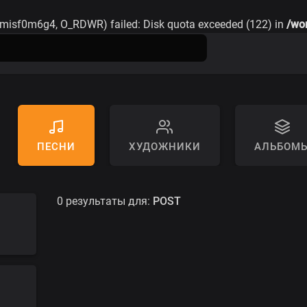
misf0m6g4, O_RDWR) failed: Disk quota exceeded (122) in
/wo
ПЕСНИ
ХУДОЖНИКИ
АЛЬБОМ
0 результаты для:
POST