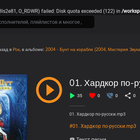
13ls2e81, O_RDWR) failed: Disk quota exceeded (122) in
/worksp
азад
в
Рок
, в альбоме:
2004 - Бунт на корабле (2004, Мистерия Звука
01. Хардкор по-
35
0
0
0
01. Хардкор по-русски.mp3
#01. Хардкор по-русски.mp3
Текст песни