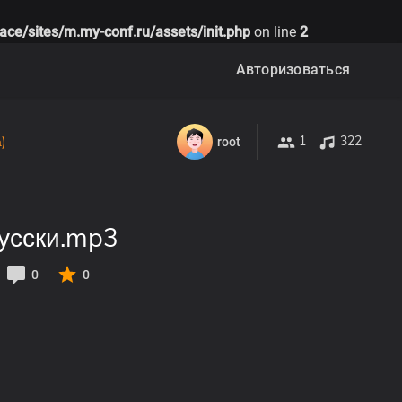
ace/sites/m.my-conf.ru/assets/init.php
on line
2
Авторизоваться
1
322
)
root
русски.mp3
0
0