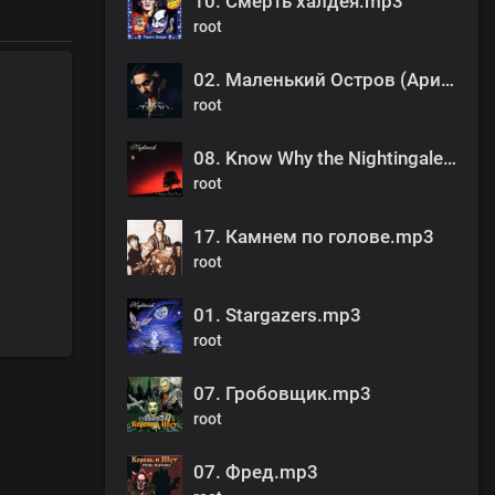
10. Смерть халдея.mp3
root
02. Маленький Остров (Ария Ловетт).mp3
root
08. Know Why the Nightingale Sings.mp3
root
17. Камнем по голове.mp3
root
01. Stargazers.mp3
root
07. Гробовщик.mp3
root
07. Фред.mp3