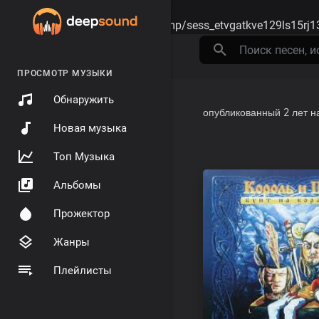
Warning
: session_start(): open(/tmp/sess_etvgatkve129ls15rj
ПРОСМОТР МУЗЫКИ
Обнаружить
опубликованный
2 лет н
Новая музыка
Топ Музыка
Альбомы
Прожектор
Жанры
Плейлисты