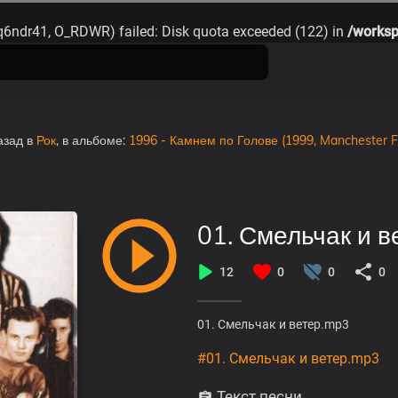
2q6ndr41, O_RDWR) failed: Disk quota exceeded (122) in
/worksp
азад
в
Рок
, в альбоме:
1996 - Камнем по Голове (1999, Manchester Fi
01. Смельчак и 
12
0
0
0
01. Смельчак и ветер.mp3
#01. Смельчак и ветер.mp3
Текст песни