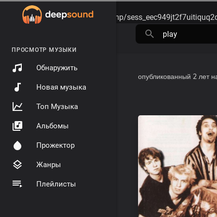
Warning
: session_start(): open(/tmp/sess_eec949jt2f7uitiquq
ПРОСМОТР МУЗЫКИ
Обнаружить
опубликованный
2 лет н
Новая музыка
Топ Музыка
Альбомы
Прожектор
Жанры
Плейлисты