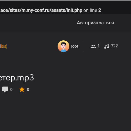
ace/sites/m.my-conf.ru/assets/init.php
on line
2
Авторизоваться
1
322
les)
root
ветер.mp3
0
0