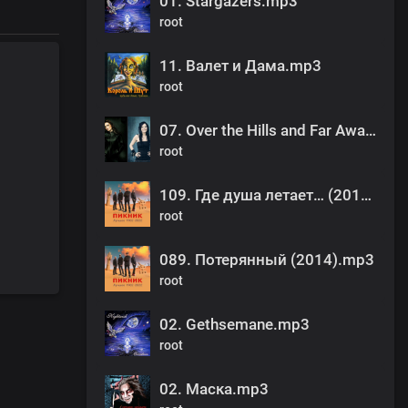
01. Stargazers.mp3
root
11. Валет и Дама.mp3
root
07. Over the Hills and Far Away.mp3
root
109. Где душа летает… (2019).mp3
root
089. Потерянный (2014).mp3
root
02. Gethsemane.mp3
root
02. Маска.mp3