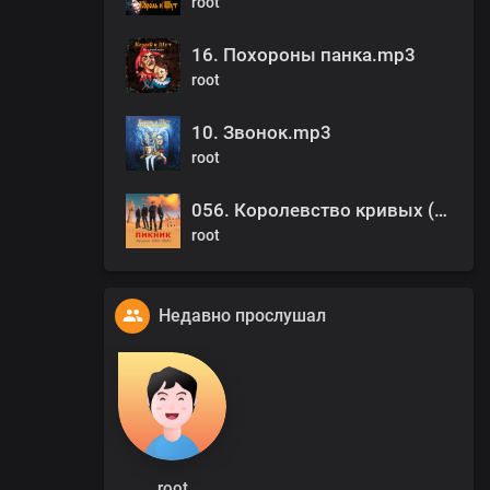
root
16. Похороны панка.mp3
root
10. Звонок.mp3
root
056. Королевство кривых (2005).mp3
root
Недавно прослушал
root