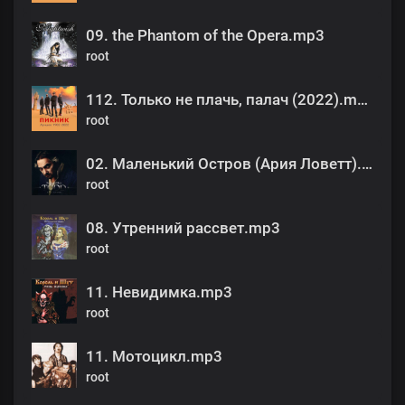
09. the Phantom of the Opera.mp3
root
112. Только не плачь, палач (2022).mp3
root
02. Маленький Остров (Ария Ловетт).mp3
root
08. Утренний рассвет.mp3
root
11. Невидимка.mp3
root
11. Мотоцикл.mp3
root