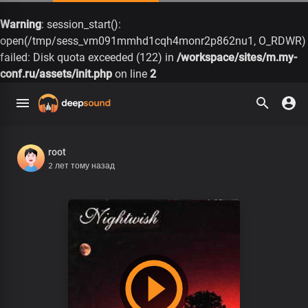
Warning
: session_start():
open(/tmp/sess_vm091mmhd1cqh4monr2p862nu1, O_RDWR)
failed: Disk quota exceeded (122) in
/workspace/sites/m.my-
conf.ru/assets/init.php
on line
2
root
2 лет тому назад