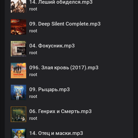
14. Леший обиделся.mp3
root
09. Deep Silent Complete.mp3
root
04. Фокусник.mp3
root
096. Злая кровь (2017).mp3
root
09. Рыцарь.mp3
root
06. Генрих и Смерть.mp3
root
14. Отец и маски.mp3