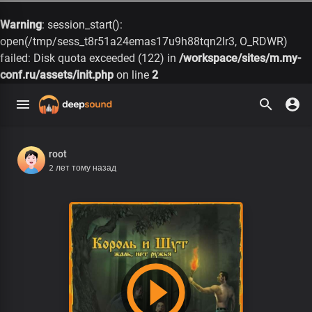
Warning
: session_start():
open(/tmp/sess_t8r51a24emas17u9h88tqn2lr3, O_RDWR)
failed: Disk quota exceeded (122) in
/workspace/sites/m.my-
conf.ru/assets/init.php
on line
2
root
2 лет тому назад