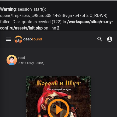
Warning
: session_start():
open(/tmp/sess_c98arob08i44v3r8vgn7p47bf5, O_RDWR)
failed: Disk quota exceeded (122) in
/workspace/sites/m.my-
conf.ru/assets/init.php
on line
2
root
2 лет тому назад