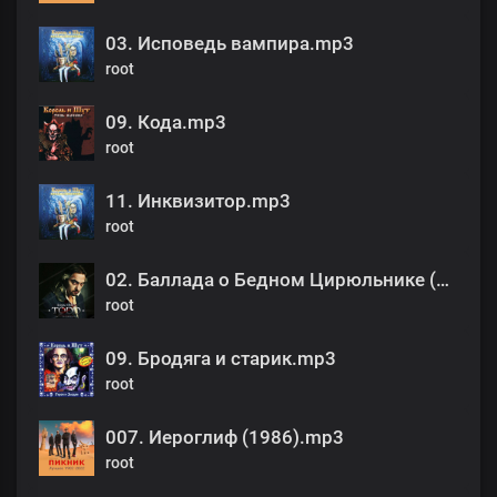
03. Исповедь вампира.mp3
root
09. Кода.mp3
root
11. Инквизитор.mp3
root
02. Баллада о Бедном Цирюльнике (Ария Бродяги).mp3
root
09. Бродяга и старик.mp3
root
007. Иероглиф (1986).mp3
root