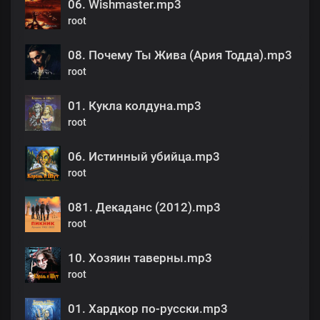
06. Wishmaster.mp3
root
08. Почему Ты Жива (Ария Тодда).mp3
root
01. Кукла колдуна.mp3
root
06. Истинный убийца.mp3
root
081. Декаданс (2012).mp3
root
10. Хозяин таверны.mp3
root
01. Хардкор по-русски.mp3