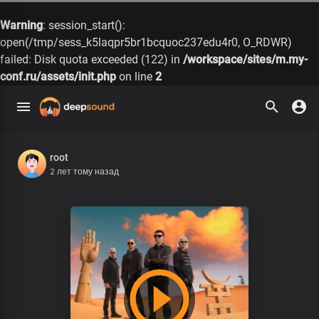
Warning
: session_start():
open(/tmp/sess_k5laqpr5br1bcquoc237edu4r0, O_RDWR)
failed: Disk quota exceeded (122) in
/workspace/sites/m.my-
conf.ru/assets/init.php
on line
2
root
2 лет тому назад