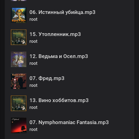
06. Истинный убийца.mp3
root
15. Утопленник.mp3
root
12. Ведьма и Осел.mp3
root
07. Фред.mp3
root
13. Вино хоббитов.mp3
root
07. Nymphomaniac Fantasia.mp3
root