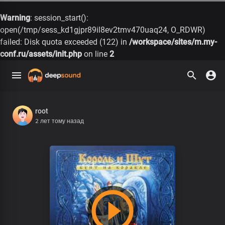
Warning
: session_start():
open(/tmp/sess_kd1gjpr89il8ev2tmv470uaq24, O_RDWR)
failed: Disk quota exceeded (122) in
/workspace/sites/m.my-
conf.ru/assets/init.php
on line
2
root
2 лет тому назад