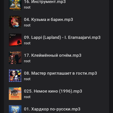
16. Инструмент.mp3
root
04. Кузьма и барин.mp3
root
09. Lappi (Lapland) - I. Eramaajarvi.mp3
root
17. Клеймённый огнём.mp3
root
08. Мастер приглашает в гости.mp3
root
025. Немое кино (1996).mp3
root
01. Хардкор по-русски.mp3