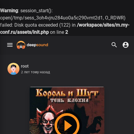
Warning
: session_start():
open(/tmp/sess_3oh4vjru284uo0a5c290vmt2d1, O_RDWR)
failed: Disk quota exceeded (122) in
/workspace/sites/m.my-
conf.ru/assets/init.php
on line
2
root
2 лет тому назад