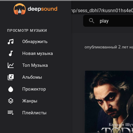
Warning
: session_start(): open(/tmp/sess_dbhl7rkusnn01hs4e
ПРОСМОТР МУЗЫКИ
Обнаружить
опубликованный
2 лет н
Новая музыка
Топ Музыка
Альбомы
Прожектор
Жанры
Плейлисты