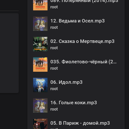
089. Потерянный (2014).mp3
root
12. Ведьма и Осел.mp3
root
02. Сказка о Мертвеце.mp3
root
035. Фиолетово-чёрный (2001).mp3
root
06. Идол.mp3
root
16. Голые коки.mp3
root
05. В Париж - домой.mp3