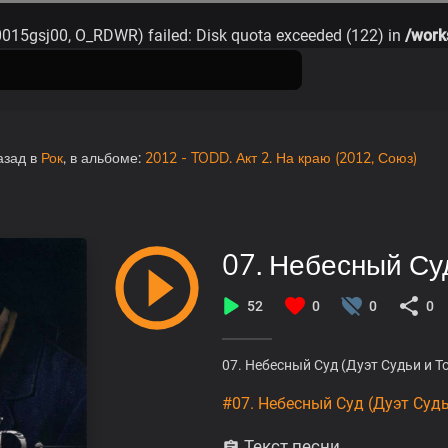
0015gsj00, O_RDWR) failed: Disk quota exceeded (122) in
/work
азад
в
Рок
, в альбоме:
2012 - TODD. Акт 2. На краю (2012, Союз)
07. Небесный Су
52
0
0
0
07. Небесный Суд (Дуэт Судьи и Т
#07. Небесный Суд (Дуэт Суд
Текст песни