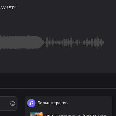
одда).mp3
Больше треков