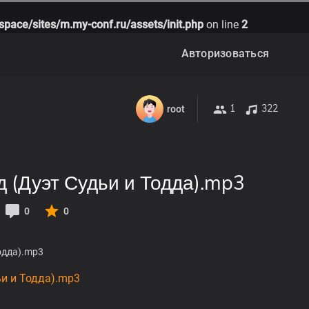
space/sites/m.my-conf.ru/assets/init.php
on line
2
Авторизоваться
1
322
root
д (Дуэт Судьи и Тодда).mp3
0
0
одда).mp3
ьи и Тодда).mp3