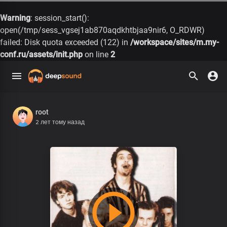
Warning
: session_start():
open(/tmp/sess_vgsej1ab870aqdkhtbjaa9nir6, O_RDWR)
failed: Disk quota exceeded (122) in
/workspace/sites/m.my-
conf.ru/assets/init.php
on line
2
root
2 лет тому назад