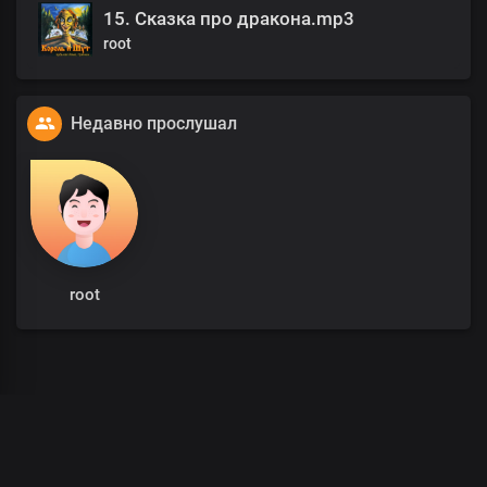
15. Сказка про дракона.mp3
root
Недавно прослушал
root
00
:
00
/
00
:
00