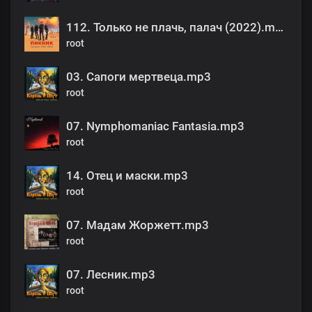
112. Только не плачь, палач (2022).mp3
root
03. Сапоги мертвеца.mp3
root
07. Nymphomaniac Fantasia.mp3
root
14. Отец и маски.mp3
root
07. Мадам Жоржетт.mp3
root
07. Лесник.mp3
root