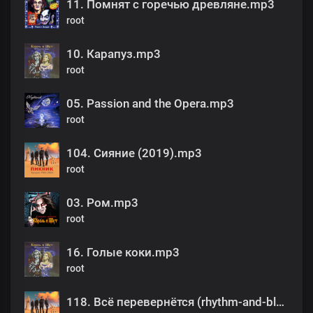
11. Помнят с горечью древляне.mp3
root
10. Карапуз.mp3
root
05. Passion and the Opera.mp3
root
104. Сияние (2019).mp3
root
03. Ром.mp3
root
16. Голые коки.mp3
root
118. Всё перевернётся (rhythm-and-blues version) (2022).mp3