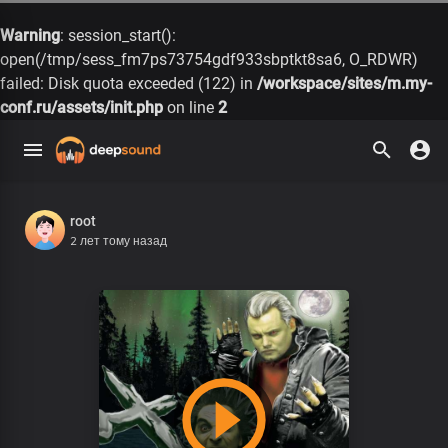
Warning
: session_start():
open(/tmp/sess_fm7ps73754gdf933sbptkt8sa6, O_RDWR)
failed: Disk quota exceeded (122) in
/workspace/sites/m.my-
conf.ru/assets/init.php
on line
2
root
2 лет тому назад