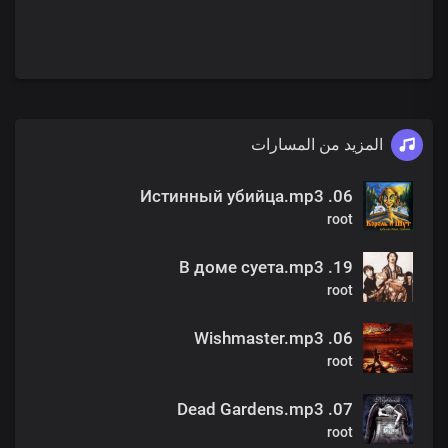
المزيد من المسارات
06. Истинный убийца.mp3
root
19. В доме суета.mp3
root
06. Wishmaster.mp3
root
07. Dead Gardens.mp3
root