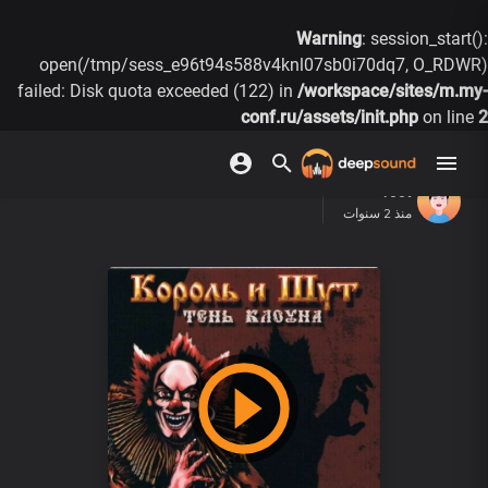
Warning
: session_start():
open(/tmp/sess_e96t94s588v4knl07sb0i70dq7, O_RDWR)
failed: Disk quota exceeded (122) in
/workspace/sites/m.my-
conf.ru/assets/init.php
on line
2
root
منذ 2 سنوات