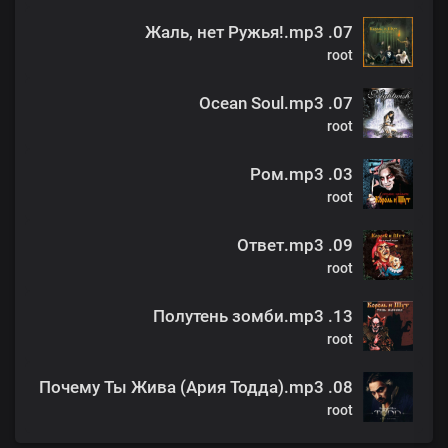
07. Жаль, нет Ружья!.mp3
root
07. Ocean Soul.mp3
root
03. Ром.mp3
root
09. Ответ.mp3
root
13. Полутень зомби.mp3
root
08. Почему Ты Жива (Ария Тодда).mp3
root