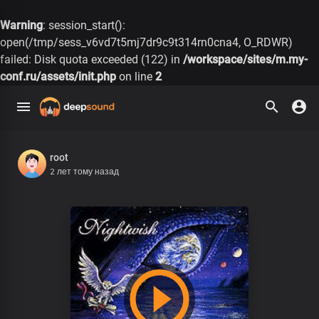
Warning
: session_start():
open(/tmp/sess_v6vd7t5mj7dr9c9t314rn0cna4, O_RDWR)
failed: Disk quota exceeded (122) in
/workspace/sites/m.my-
conf.ru/assets/init.php
on line
2
root
2 лет тому назад