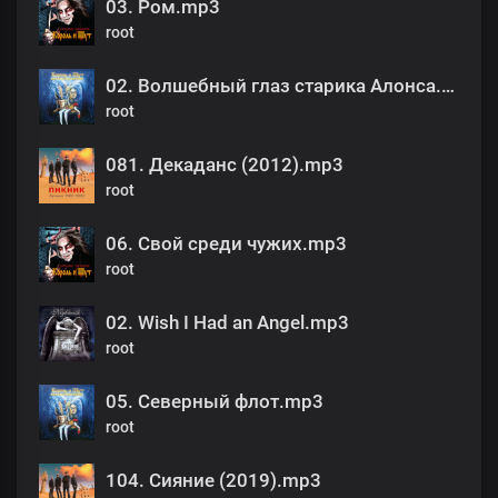
03. Ром.mp3
root
02. Волшебный глаз старика Алонса.mp3
root
081. Декаданс (2012).mp3
root
06. Свой среди чужих.mp3
root
02. Wish I Had an Angel.mp3
root
05. Северный флот.mp3
root
104. Сияние (2019).mp3