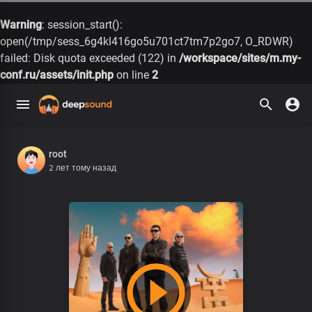
Warning
: session_start():
open(/tmp/sess_6g4kl416go5u701ct7tm7p2go7, O_RDWR)
failed: Disk quota exceeded (122) in
/workspace/sites/m.my-
conf.ru/assets/init.php
on line
2
root
2 лет тому назад