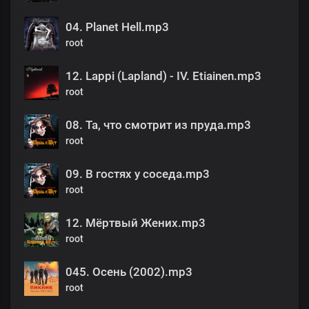
04. Planet Hell.mp3
root
12. Lappi (Lapland) - IV. Etiainen.mp3
root
08. Та, что смотрит из пруда.mp3
root
09. В гостях у соседа.mp3
root
12. Мёртвый Жених.mp3
root
045. Осень (2002).mp3
root