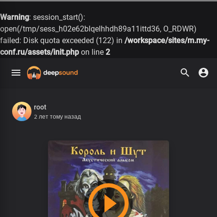
Warning
: session_start():
open(/tmp/sess_h02e62blqelhhdh89a11ittd36, O_RDWR)
failed: Disk quota exceeded (122) in
/workspace/sites/m.my-
conf.ru/assets/init.php
on line
2
root
2 лет тому назад