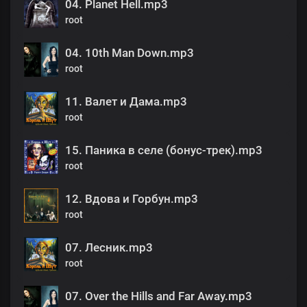
04. Planet Hell.mp3
root
04. 10th Man Down.mp3
root
11. Валет и Дама.mp3
root
15. Паника в селе (бонус-трек).mp3
root
12. Вдова и Горбун.mp3
root
07. Лесник.mp3
root
07. Over the Hills and Far Away.mp3