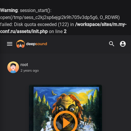
Warning
: session_start():
open(/tmp/sess_c2kj2sp6ejgi2k9h705v3dp5g6, O_RDWR)
failed: Disk quota exceeded (122) in
/workspace/sites/m.my-
conf.ru/assets/init.php
on line
2
root
2 years ago