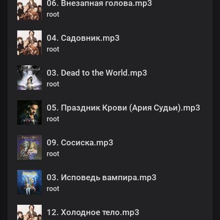
06. Внезапная голова.mp3
root
04. Садовник.mp3
root
03. Dead to the World.mp3
root
05. Праздник Крови (Ария Судьи).mp3
root
09. Сосиска.mp3
root
03. Исповедь вампира.mp3
root
12. Холодное тело.mp3