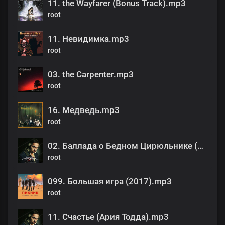
11. the Wayfarer (Bonus Track).mp3
root
11. Невидимка.mp3
root
03. the Carpenter.mp3
root
16. Медведь.mp3
root
02. Баллада о Бедном Цирюльнике (Ария Бродяги).mp3
root
099. Большая игра (2017).mp3
root
11. Счастье (Ария Тодда).mp3