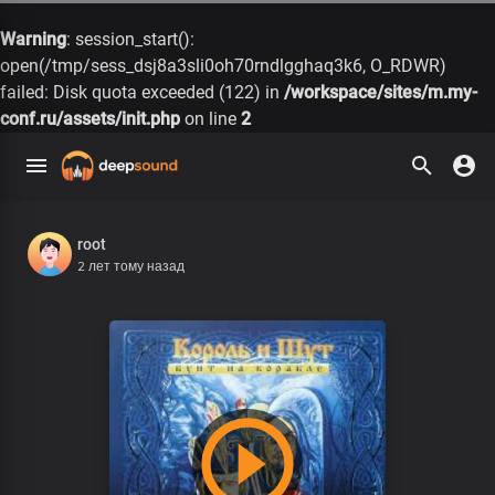
Warning
: session_start():
open(/tmp/sess_dsj8a3sli0oh70rndlgghaq3k6, O_RDWR)
failed: Disk quota exceeded (122) in
/workspace/sites/m.my-
conf.ru/assets/init.php
on line
2
root
2 лет тому назад