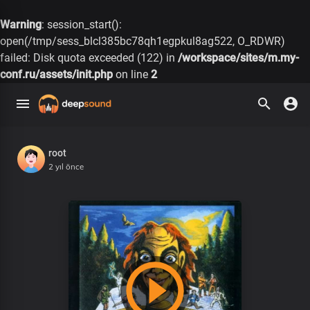
Warning
: session_start():
open(/tmp/sess_blcl385bc78qh1egpkul8ag522, O_RDWR)
failed: Disk quota exceeded (122) in
/workspace/sites/m.my-
conf.ru/assets/init.php
on line
2
root
2 yıl önce