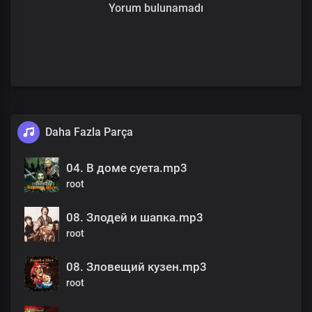
Yorum bulunamadı
Daha Fazla Parça
04. В доме суета.mp3
root
08. Злодей и шапка.mp3
root
08. Зловещий кузен.mp3
root