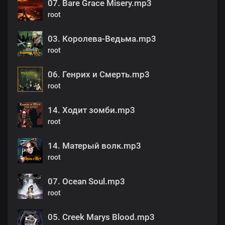
07. Bare Grace Misery.mp3
root
03. Королева-Ведьма.mp3
root
06. Генрих и Смерть.mp3
root
14. Ходит зомби.mp3
root
14. Матерый волк.mp3
root
07. Ocean Soul.mp3
root
05. Creek Marys Blood.mp3