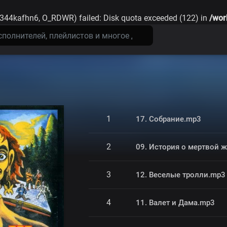
344kafhn6, O_RDWR) failed: Disk quota exceeded (122) in
/wor
1
17. Собрание.mp3
2
09. История о мертвой 
3
12. Веселые тролли.mp3
4
11. Валет и Дама.mp3