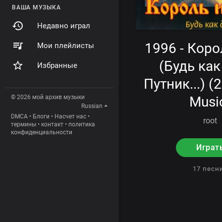
ВАША МУЗЫКА
Недавно играл
1996 - Коро
Мои плейлисты
(Будь как
Избранные
Путник...) (
© 2026 мой архив музыки
Musi
Russian
DMCA
•
Блоги
•
Насчет нас
•
root
термины
•
контакт
•
политика
конфиденциальности
Играт
17 пес