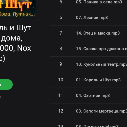
5
05. Паника в селе.mp3
6
07. Лесник.mp3
ль и Шут
7
14. Отец и маски.mp3
 дома,
2000, Nox
8
15. Сказка про дракона.
c)
9
10. Кукольный театр.mp
10
01. Король и Шут.mp3
ь
11
04. Охотник.mp3
ни
12
03. Сапоги мертвеца.mp
13
08. Помоги мне!.mp3