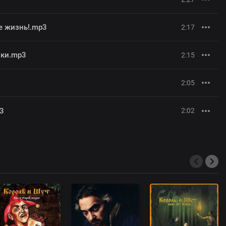
ое жизнь!.mp3
2:17
ики.mp3
2:15
2:05
3
2:02