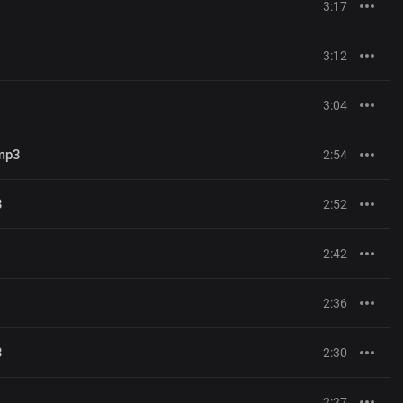
3:17
3:12
3:04
mp3
2:54
3
2:52
2:42
2:36
3
2:30
2:27