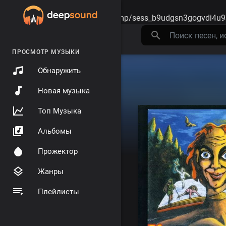
Warning
: session_start(): open(/tmp/sess_b9udgsn3gogvdi4u9
ПРОСМОТР МУЗЫКИ
Обнаружить
Новая музыка
Топ Музыка
Альбомы
Прожектор
Жанры
Плейлисты