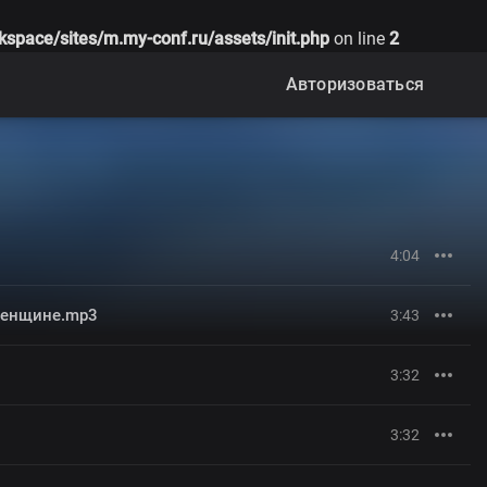
kspace/sites/m.my-conf.ru/assets/init.php
on line
2
Авторизоваться
4:04
женщине.mp3
3:43
3:32
3:32