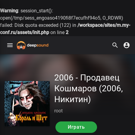
Warning
: session_start():
open(/tmp/sess_engoaso4190fi8f7ecufhf94o5, O_RDWR)
failed: Disk quota exceeded (122) in
/workspace/sites/m.my-
conf.ru/assets/init.php
on line
2
2006 - Продавец
Кошмаров (2006,
Никитин)
root
Играть