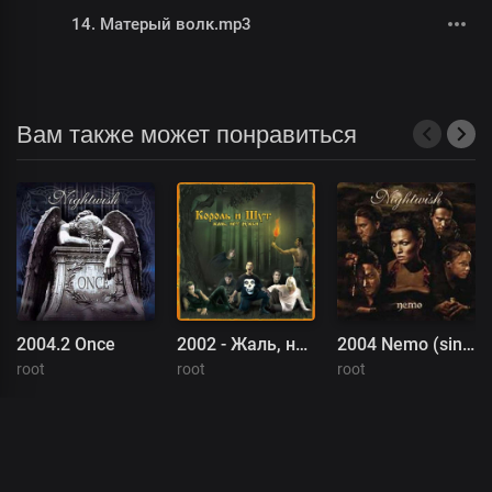
14. Матерый волк.mp3
Вам также может понравиться
2004.2 Once
2002 - Жаль, нет ружья! (2002, Мистерия Звука)
2004 Nemo (single)
root
root
root
00
:
00
/
00
:
00