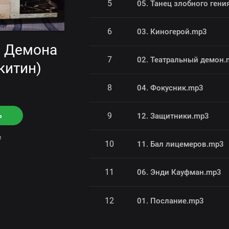
5
05. Танец злобного гени
6
03. Киногерой.mp3
р Демона
7
02. Театральный демон.
китин)
8
04. Фокусник.mp3
ь
9
12. Защитники.mp3
ни
10
11. Бал лицемеров.mp3
11
06. Энди Кауфман.mp3
12
01. Послание.mp3