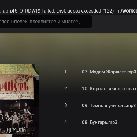
ajabfpf6, O_RDWR) failed: Disk quota exceeded (122) in
/worksp
1
07. Мадам Жоржетт.mp3
2
10. Король вечного сна
3
09. Тёмный учитель.mp3
4
08. Бунтарь.mp3