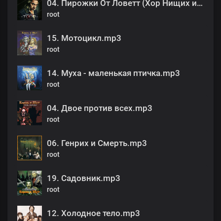
04. Пирожки От Ловетт (Хор Нищих и Бродяг).mp3
root
15. Мотоцикл.mp3
root
14. Муха - маленькая птичка.mp3
root
04. Двое против всех.mp3
root
06. Генрих и Смерть.mp3
root
19. Садовник.mp3
root
12. Холодное тело.mp3