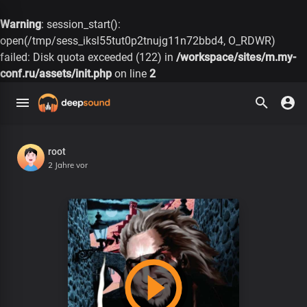
Warning
: session_start():
open(/tmp/sess_iksl55tut0p2tnujg11n72bbd4, O_RDWR)
failed: Disk quota exceeded (122) in
/workspace/sites/m.my-
conf.ru/assets/init.php
on line
2
root
2 Jahre vor