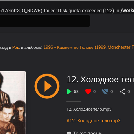
5617emtf3, O_RDWR) failed: Disk quota exceeded (122) in
/work
азад
в
Рок
, в альбоме:
1996 - Камнем по Голове (1999, Manchester Fi
12. Холодное те
58
0
0
0
12. Холодное тело.mp3
#12. Холодное тело.mp3
Текст песни