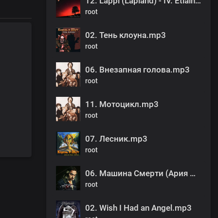
12. Lappi (Lapland) - IV. Etiainen.mp3
root
02. Тень клоуна.mp3
root
06. Внезапная голова.mp3
root
11. Мотоцикл.mp3
root
07. Лесник.mp3
root
06. Машина Смерти (Ария Ловетт и Мясника).mp3
root
02. Wish I Had an Angel.mp3