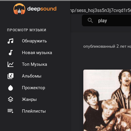
Warning
: session_start(): open(/tmp/sess_hoj3ss5n3j7cvqd1r
ПРОСМОТР МУЗЫКИ
Обнаружить
опубликованный
2 лет н
Новая музыка
Топ Музыка
Альбомы
Прожектор
Жанры
Плейлисты