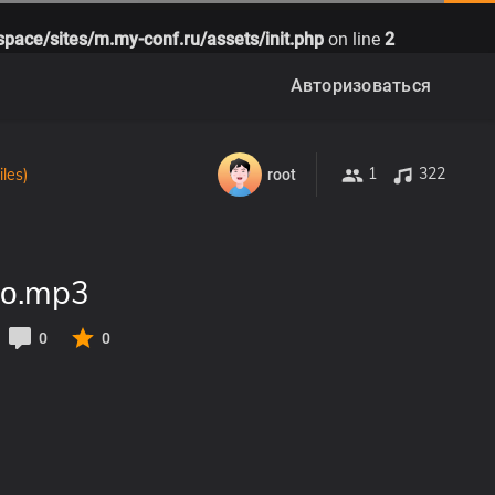
space/sites/m.my-conf.ru/assets/init.php
on line
2
Авторизоваться
1
322
les)
root
ло.mp3
0
0