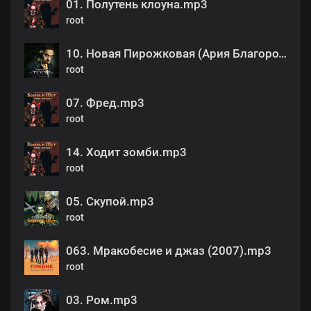
01. Полутень клоуна.mp3
root
10. Новая Пирожковая (Ария Благородной Толпы).mp3
root
07. Фред.mp3
root
14. Ходит зомби.mp3
root
05. Скупой.mp3
root
063. Мракобесие и джаз (2007).mp3
root
03. Ром.mp3