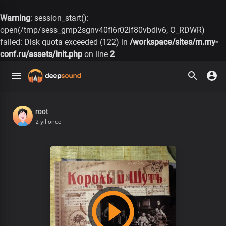
Warning
: session_start():
open(/tmp/sess_gmp2sgnv40fl6r02lf80vbdiv6, O_RDWR)
failed: Disk quota exceeded (122) in
/workspace/sites/m.my-
conf.ru/assets/init.php
on line
2
root
2 yıl önce