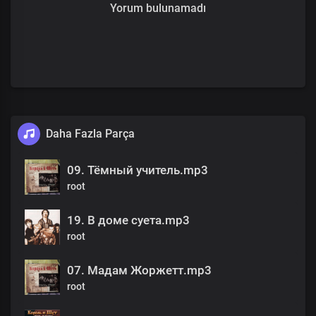
Yorum bulunamadı
Daha Fazla Parça
09. Тёмный учитель.mp3
root
19. В доме суета.mp3
root
07. Мадам Жоржетт.mp3
root