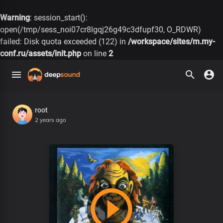
Warning
: session_start():
open(/tmp/sess_noi07cr8lgqj26g49c3dfupf30, O_RDWR)
failed: Disk quota exceeded (122) in
/workspace/sites/m.my-
conf.ru/assets/init.php
on line
2
root
2 years ago