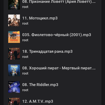
08. Признание Ловетт (Ария Ловетт).mp3
root
11. Мотоцикл.mp3
root
035. Фиолетово-чёрный (2001).mp3
root
18. Тринадцатая рана.mp3
root
08. Хороший пират - Мертвый пират.mp3
root
08. The Riddler.mp3
root
12. A.M.T.V..mp3