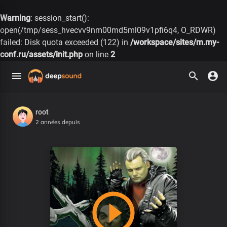
Warning
: session_start():
open(/tmp/sess_hvecvv9nm00md5ml09v1pfi6q4, O_RDWR)
failed: Disk quota exceeded (122) in
/workspace/sites/m.my-
conf.ru/assets/init.php
on line
2
root
2 années depuis