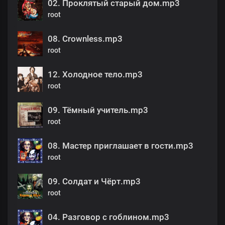
02. Проклятый старый дом.mp3
root
08. Crownless.mp3
root
12. Холодное тело.mp3
root
09. Тёмный учитель.mp3
root
08. Мастер приглашает в гости.mp3
root
09. Солдат и Чёрт.mp3
root
04. Разговор с гоблином.mp3