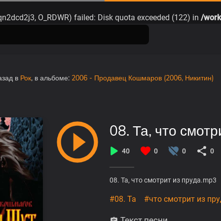
qn2dcd2j3, O_RDWR) failed: Disk quota exceeded (122) in
/work
азад
в
Рок
, в альбоме:
2006 - Продавец Кошмаров (2006, Никитин)
08. Та, что смот
40
0
0
0
08. Та, что смотрит из пруда.mp3
#08. Та
#что смотрит из пр
Текст песни