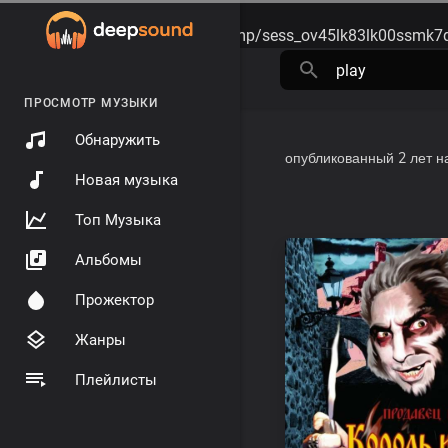
Warning
: session_start(): open(/tmp/sess_ov45lk83lk00ssmk7
ПРОСМОТР МУЗЫКИ
Обнаружить
опубликованный
2 лет н
Новая музыка
Топ Музыка
Альбомы
Прожектор
Жанры
Плейлисты