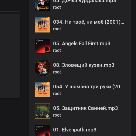
05. Дочка вурдалака.mp3
root
034. Ни твоё, ни моё (2001).mp3
root
05. Angels Fall First.mp3
root
08. Зловещий кузен.mp3
root
054. У шамана три руки (2005).mp3
root
05. Защитник Свиней.mp3
root
01. Elvenpath.mp3