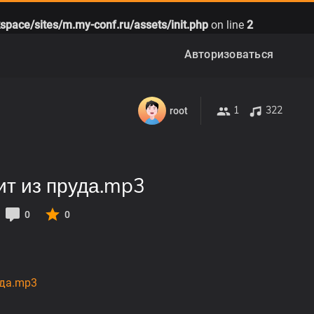
space/sites/m.my-conf.ru/assets/init.php
on line
2
Авторизоваться
1
322
root
рит из пруда.mp3
0
0
уда.mp3