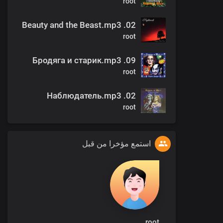
root
02. Beauty and the Beast.mp3
root
09. Бродяга и старик.mp3
root
02. Наблюдатель.mp3
root
استمع مؤخرا من قبل
root