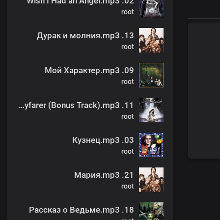
02. Wish I Had an Angel.mp3
root
13. Дурак и молния.mp3
root
09. Мой Характер.mp3
root
11. the Wayfarer (Bonus Track).mp3
root
03. Кузнец.mp3
root
21. Мария.mp3
root
18. Рассказ о Ведьме.mp3