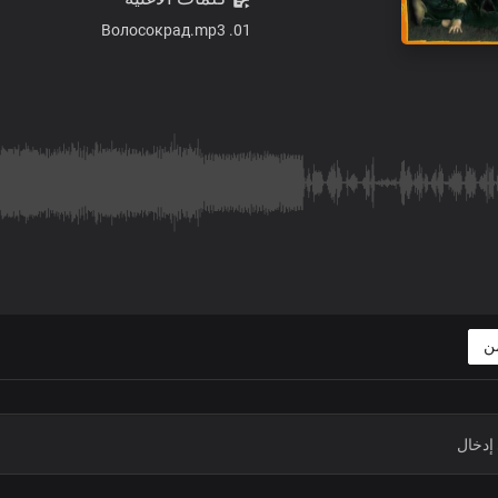
01. Волосокрад.mp3
من