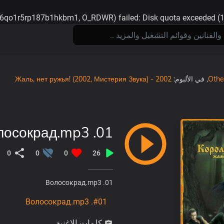
6d6qo1r5rp187b1hkbm1, O_RDWR) failed: Disk quota exceeded (
2002 - Жаль, нет ружья! (2002, Мистерия Звука)
, في الألبوم:
Othe
01. Волосокрад.mp3
0
0
0
26
01. Волосокрад.mp3
#01. Волосокрад.mp3
كلمات الاغنية