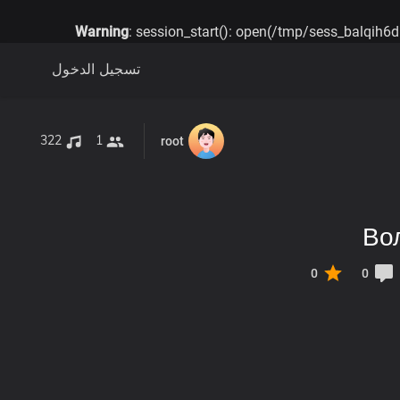
Warning
: session_start(): open(/tmp/sess_balqih
تسجيل الدخول
322
1
root
0
0