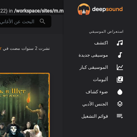
122) in
/workspace/sites/m.my-conf.ru/assets/init.php
on line
2
استعراض الموسيقي
اكتشف
r
في
2 سنوات مضت
نشرت
موسيقى جديدة
الموسيقى كبار
ألبومات
ضوء كشاف
الجنس الأدبي
قوائم التشغيل