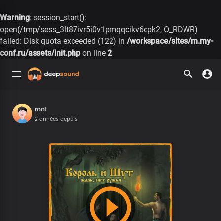
Warning
: session_start():
open(/tmp/sess_3lt87ivr5i0v1pmqqcikv6epk2, O_RDWR)
failed: Disk quota exceeded (122) in
/workspace/sites/m.my-
conf.ru/assets/init.php
on line
2
root
2 années depuis