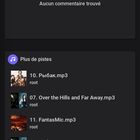
Aucun commentaire trouvé
Plus de pistes
10. Рыбак.mp3
root
07. Over the Hills and Far Away.mp3
root
11. FantasMic.mp3
root