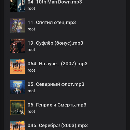
04. 10th Man Down.mp3
root
11. Спятил отец.mp3
root
19. Суфлёр (бонус).mp3
root
064. На луче...(2007).mp3
root
05. Северный флот.mp3
root
06. Генрих и Смерть.mp3
root
046. Серебра! (2003).mp3