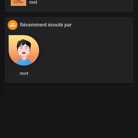
root
Récemment écouté par
root
Ganja Burns
:
/
: