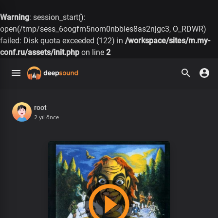
Warning
: session_start():
open(/tmp/sess_6oogfm5nom0nbbies8as2njgc3, O_RDWR)
failed: Disk quota exceeded (122) in
/workspace/sites/m.my-
conf.ru/assets/init.php
on line
2
root
2 yıl önce