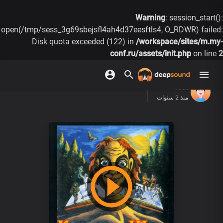
Warning
: session_start():
open(/tmp/sess_3g69sbejsfl4ah4d37eesftls4, O_RDWR) failed:
Disk quota exceeded (122) in
/workspace/sites/m.my-
conf.ru/assets/init.php
on line
2
root
منذ 2 سنوات