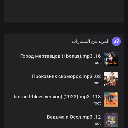
المزيد من المسارات
16. Город мертвецов (+bonus).mp3
root
02. Проказник скоморох.mp3
root
118. Всё перевернётся (rhythm-and-blues version) (2022).mp3
root
12. Ведьма и Осел.mp3
root