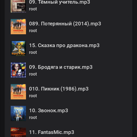
09. Тёмный учитель.mp3
root
089. Потерянный (2014).mp3
root
15. Сказка про дракона.mp3
root
09. Бродяга и старик.mp3
root
010. Пикник (1986).mp3
root
10. Звонок.mp3
root
11. FantasMic.mp3