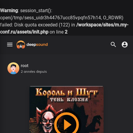
Warning
: session_start():
open(/tmp/sess_uidr3h44767ucc85vpqfn57h14, O_RDWR)
failed: Disk quota exceeded (122) in
/workspace/sites/m.my-
conf.ru/assets/init.php
on line
2
root
2 années depuis