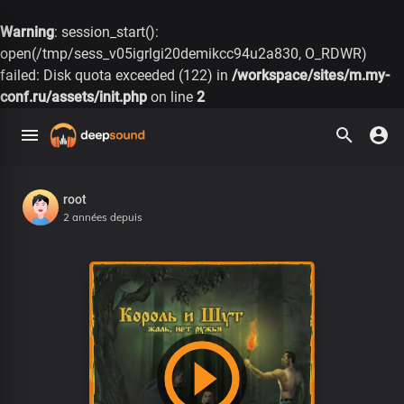
Warning
: session_start():
open(/tmp/sess_v05igrlgi20demikcc94u2a830, O_RDWR)
failed: Disk quota exceeded (122) in
/workspace/sites/m.my-
conf.ru/assets/init.php
on line
2
root
2 années depuis