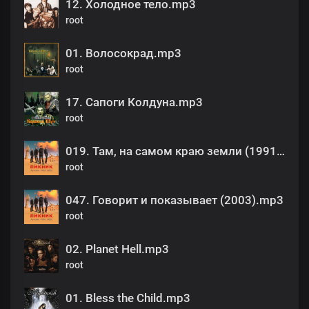
12. Холодное тело.mp3
root
01. Волосокрад.mp3
root
17. Сапоги Колдуна.mp3
root
019. Там, на самом краю земли (1991).mp3
root
047. Говорит и показывает (2003).mp3
root
02. Planet Hell.mp3
root
01. Bless the Child.mp3