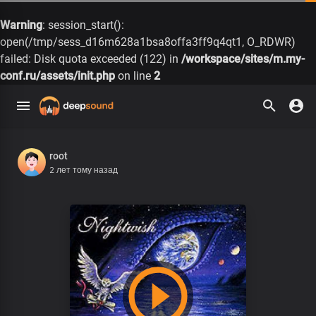
Warning
: session_start():
open(/tmp/sess_d16m628a1bsa8offa3ff9q4qt1, O_RDWR)
failed: Disk quota exceeded (122) in
/workspace/sites/m.my-
conf.ru/assets/init.php
on line
2
root
2 лет тому назад