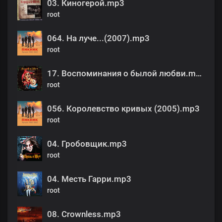
03. Киногерой.mp3
root
064. На луче...(2007).mp3
root
17. Воспоминания о былой любви.mp3
root
056. Королевство кривых (2005).mp3
root
04. Гробовщик.mp3
root
04. Месть Гарри.mp3
root
08. Crownless.mp3