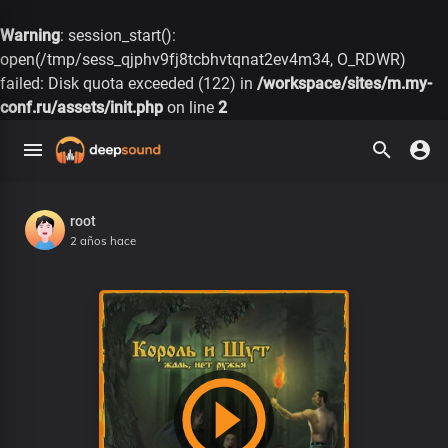
Warning
: session_start():
open(/tmp/sess_qjphv9fj8tcbhvtqnat2ev4m34, O_RDWR)
failed: Disk quota exceeded (122) in
/workspace/sites/m.my-
conf.ru/assets/init.php
on line
2
root
2 años hace