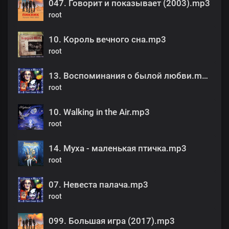
047. Говорит и показывает (2003).mp3
root
10. Король вечного сна.mp3
root
13. Воспоминания о былой любви.mp3
root
10. Walking in the Air.mp3
root
14. Муха - маленькая птичка.mp3
root
07. Невеста палача.mp3
root
099. Большая игра (2017).mp3