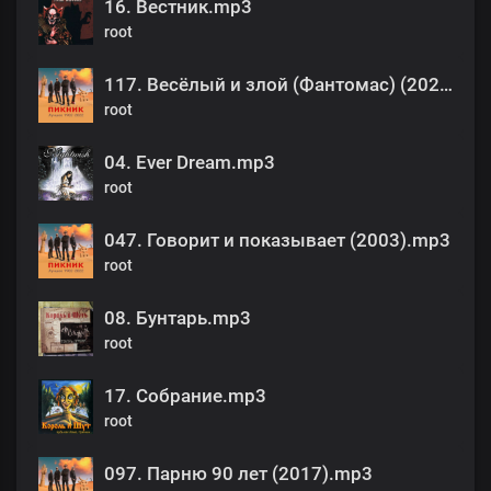
16. Вестник.mp3
root
117. Весёлый и злой (Фантомас) (2022).mp3
root
04. Ever Dream.mp3
root
047. Говорит и показывает (2003).mp3
root
08. Бунтарь.mp3
root
17. Собрание.mp3
root
097. Парню 90 лет (2017).mp3