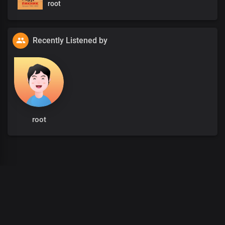
root
Recently Listened by
root
00
:
00
/
00
:
00