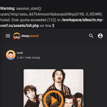
Warning
: session_start():
open(/tmp/sess_4d764mosm9pbsueu69lhju0190, O_RDWR)
failed: Disk quota exceeded (122) in
/workspace/sites/m.my-
conf.ru/assets/init.php
on line
2
root
2 лет тому назад