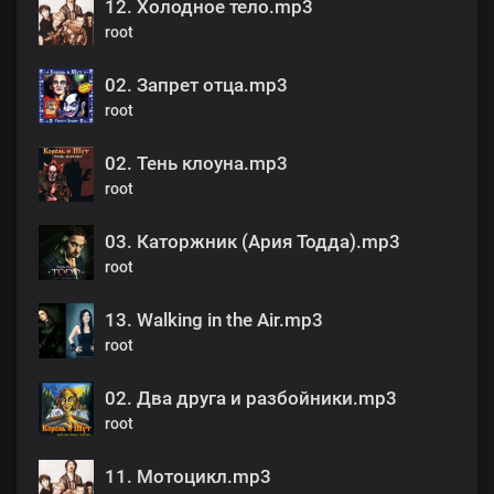
12. Холодное тело.mp3
root
02. Запрет отца.mp3
root
02. Тень клоуна.mp3
root
03. Каторжник (Ария Тодда).mp3
root
13. Walking in the Air.mp3
root
02. Два друга и разбойники.mp3
root
11. Мотоцикл.mp3