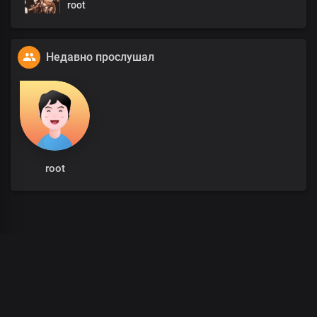
root
Недавно прослушал
root
00
:
00
/
00
:
00