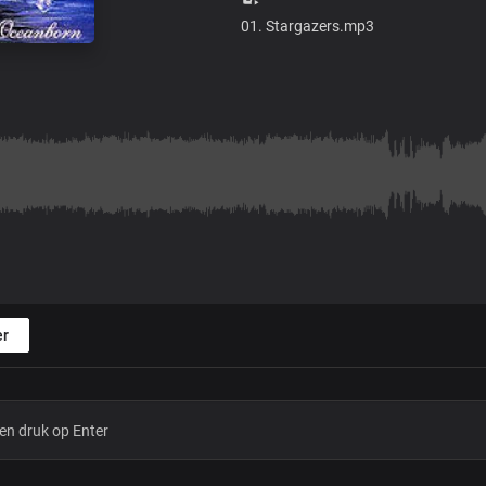
01. Stargazers.mp3
r