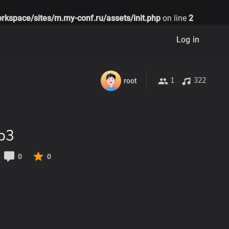
rkspace/sites/m.my-conf.ru/assets/init.php
on line
2
Log in
1
322
root
p3
0
0