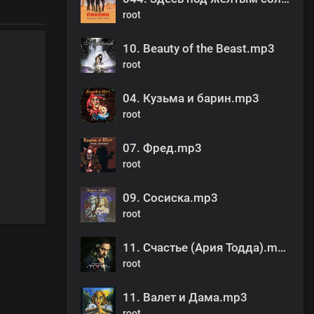
root
10. Beauty of the Beast.mp3
root
04. Кузьма и барин.mp3
root
07. Фред.mp3
root
09. Сосиска.mp3
root
11. Счастье (Ария Тодда).mp3
root
11. Валет и Дама.mp3
root