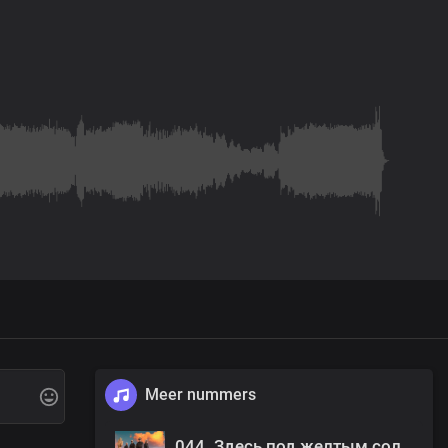
Meer nummers
044. Здесь под желтым солнцем ламп (2002).mp3