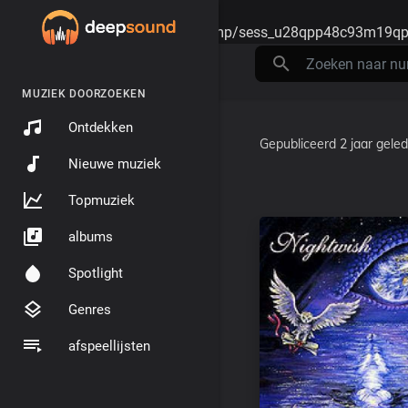
Warning
: session_start(): open(/tmp/sess_u28qpp48c93m19qp
MUZIEK DOORZOEKEN
Ontdekken
Gepubliceerd
2 jaar gele
Nieuwe muziek
Topmuziek
albums
Spotlight
Genres
afspeellijsten