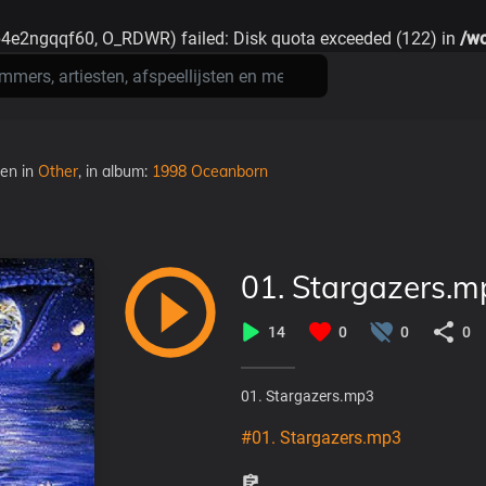
4e2ngqqf60, O_RDWR) failed: Disk quota exceeded (122) in
/wo
den
in
Other
, in album:
1998 Oceanborn
01. Stargazers.m
14
0
0
0
01. Stargazers.mp3
#01. Stargazers.mp3