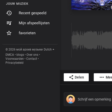
JOUW MUZIEK
Recent gespeeld
Mijn afspeellijsten
favorieten
© 2026 мой архив музыки
Dutch
DMCA
•
blogs
•
Over ons
•
Voorwaarden
•
Contact
•
Privacybeleid
Delen
Mee