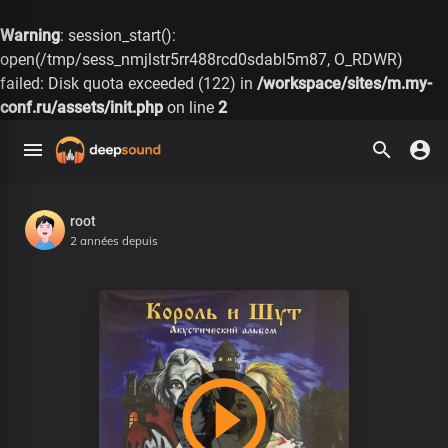
Warning
: session_start():
open(/tmp/sess_nmjlstr5rr488rcd0sdabl5m87, O_RDWR)
failed: Disk quota exceeded (122) in
/workspace/sites/m.my-
conf.ru/assets/init.php
on line
2
root
2 années depuis