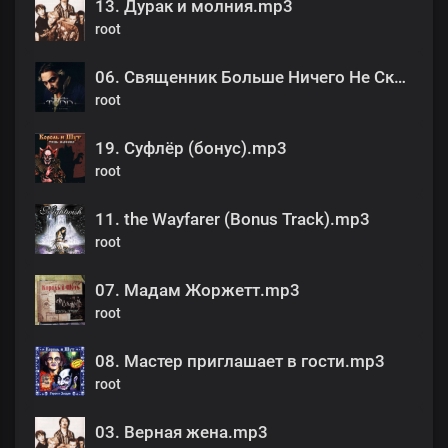
13. Дурак и молния.mp3
root
06. Священник Больше Ничего Не Скажет (Ария Тодда).mp3
root
19. Суфлёр (бонус).mp3
root
11. the Wayfarer (Bonus Track).mp3
root
07. Мадам Жоржетт.mp3
root
08. Мастер приглашает в гости.mp3
root
03. Верная жена.mp3