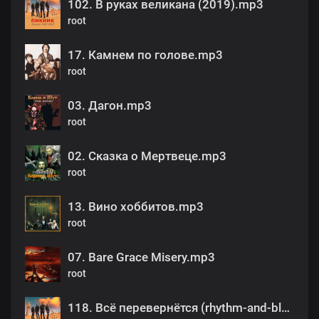
102. В руках великана (2019).mp3
root
17. Камнем по голове.mp3
root
03. Дагон.mp3
root
02. Сказка о Мертвеце.mp3
root
13. Вино хоббитов.mp3
root
07. Bare Grace Misery.mp3
root
118. Всё перевернётся (rhythm-and-blues version) (2022).mp3