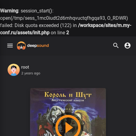
Warning
: session_start():
open(/tmp/sess_1mc0iudt2d6mhqvuctqfhgqa93, O_RDWR)
failed: Disk quota exceeded (122) in
/workspace/sites/m.my-
conf.ru/assets/init.php
on line
2
root
2 years ago