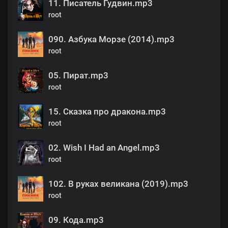
11. Писатель Гудвин.mp3
root
090. Азбука Морзе (2014).mp3
root
05. Пират.mp3
root
15. Сказка про дракона.mp3
root
02. Wish I Had an Angel.mp3
root
102. В руках великана (2019).mp3
root
09. Кода.mp3