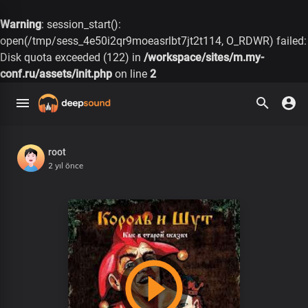
Warning
: session_start():
open(/tmp/sess_4e50i2qr9moeasrlbt7jt2t114, O_RDWR) failed:
Disk quota exceeded (122) in
/workspace/sites/m.my-
conf.ru/assets/init.php
on line
2
root
2 yıl önce