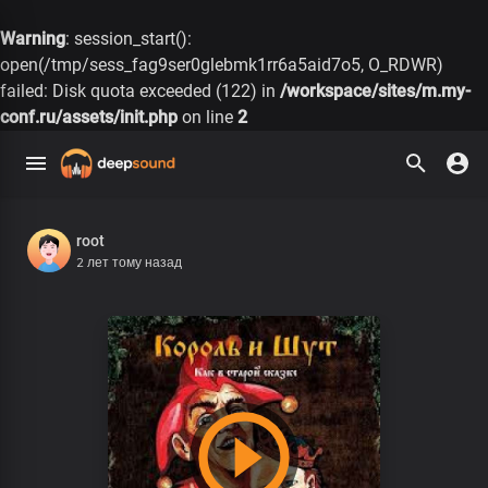
Warning
: session_start():
open(/tmp/sess_fag9ser0glebmk1rr6a5aid7o5, O_RDWR)
failed: Disk quota exceeded (122) in
/workspace/sites/m.my-
conf.ru/assets/init.php
on line
2
root
2 лет тому назад