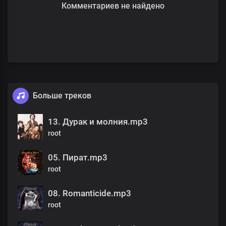
Комментариев не найдено
Больше треков
13. Дурак и молния.mp3
root
05. Пират.mp3
root
08. Romanticide.mp3
root