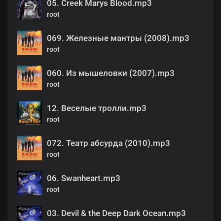
05. Creek Marys Blood.mp3
root
069. Железные мантры (2008).mp3
root
060. Из мышеловки (2007).mp3
root
12. Веселые тролли.mp3
root
072. Театр абсурда (2010).mp3
root
06. Swanheart.mp3
root
03. Devil & the Deep Dark Ocean.mp3