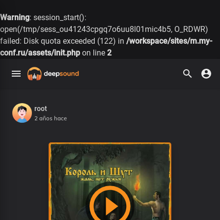
Warning
: session_start():
open(/tmp/sess_ou41243cpgq7o6uu8l01mic4b5, O_RDWR)
failed: Disk quota exceeded (122) in
/workspace/sites/m.my-
conf.ru/assets/init.php
on line
2
root
2 años hace