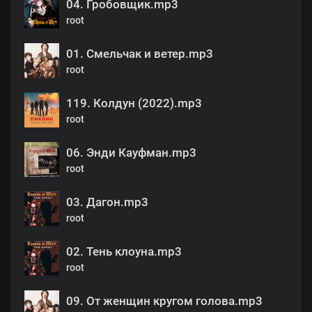
04. Гробовщик.mp3
root
01. Смельчак и ветер.mp3
root
119. Колдун (2022).mp3
root
06. Энди Кауфман.mp3
root
03. Дагон.mp3
root
02. Тень клоуна.mp3
root
09. От женщин кругом голова.mp3