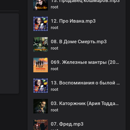
15. Продавец кошмаров.mp3
root
12. Про Ивана.mp3
root
08. В Доме Смерть.mp3
root
069. Железные мантры (2008).mp3
root
13. Воспоминания о былой любви.mp3
root
03. Каторжник (Ария Тодда).mp3
root
07. Фред.mp3