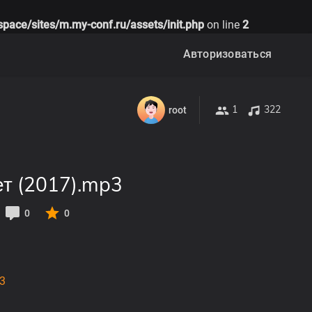
space/sites/m.my-conf.ru/assets/init.php
on line
2
Авторизоваться
1
322
root
ет (2017).mp3
0
0
3