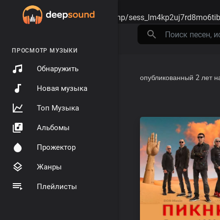
Warning
: session_start(): open(/tmp/sess_lm4kp2uj7rd8mo6ti
ПРОСМОТР МУЗЫКИ
Обнаружить
опубликованный
2 лет н
Новая музыка
Топ Музыка
Альбомы
Прожектор
Жанры
Плейлисты