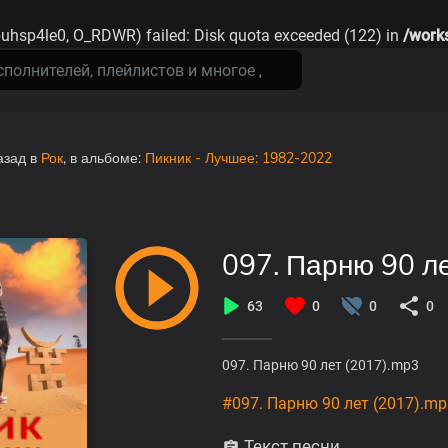
buhsp4le0, O_RDWR) failed: Disk quota exceeded (122) in
/work
азад
в
Рок
, в альбоме:
Пикник - Лучшее: 1982-2022
097. Парню 90 л
63
0
0
0
097. Парню 90 лет (2017).mp3
#097. Парню 90 лет (2017).mp
Текст песни