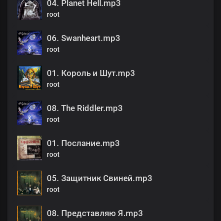
04. Planet Hell.mp3
root
06. Swanheart.mp3
root
01. Король и Шут.mp3
root
08. The Riddler.mp3
root
01. Послание.mp3
root
05. Защитник Свиней.mp3
root
08. Представляю Я.mp3