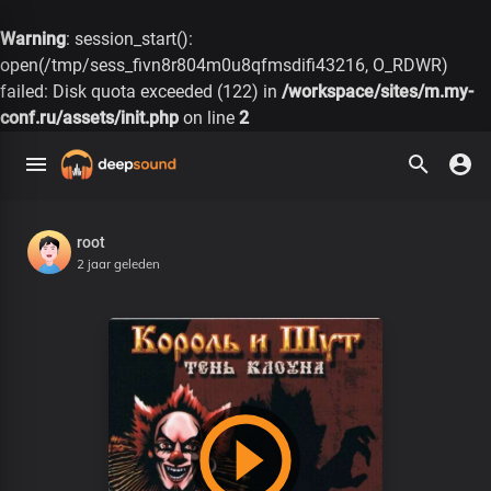
Warning
: session_start():
open(/tmp/sess_fivn8r804m0u8qfmsdifi43216, O_RDWR)
failed: Disk quota exceeded (122) in
/workspace/sites/m.my-
conf.ru/assets/init.php
on line
2
root
2 jaar geleden