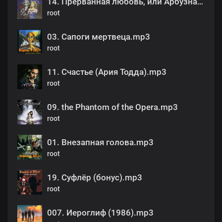
14. Прерванная любовь, или Арбузная корка.mp3
root
03. Сапоги мертвеца.mp3
root
11. Счастье (Ария Тодда).mp3
root
09. the Phantom of the Opera.mp3
root
01. Внезапная голова.mp3
root
19. Суфлёр (бонус).mp3
root
007. Иероглиф (1986).mp3