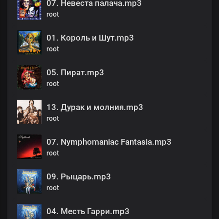
07. Невеста палача.mp3
root
01. Король и Шут.mp3
root
05. Пират.mp3
root
13. Дурак и молния.mp3
root
07. Nymphomaniac Fantasia.mp3
root
09. Рыцарь.mp3
root
04. Месть Гарри.mp3