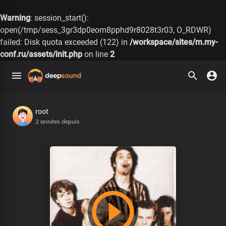
Warning
: session_start():
open(/tmp/sess_3gr3dp0eom8pphd9r8028t3r03, O_RDWR)
failed: Disk quota exceeded (122) in
/workspace/sites/m.my-
conf.ru/assets/init.php
on line
2
root
2 années depuis